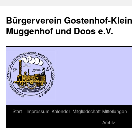
Zum
Inhalt
Bürgerverein Gostenhof-Klei
springen
Muggenhof und Doos e.V.
Start
Impressum
Kalender
Mitgliedschaft
Mitteilungen-
Archiv