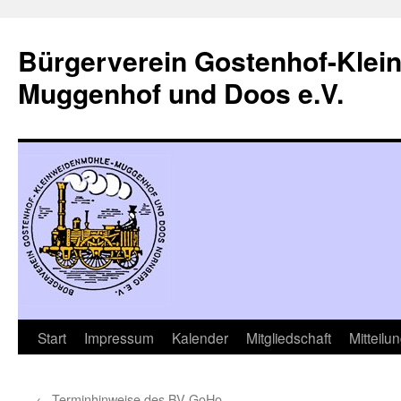
Zum
Inhalt
Bürgerverein Gostenhof-Klei
springen
Muggenhof und Doos e.V.
Start
Impressum
Kalender
Mitgliedschaft
Mitteilu
←
Terminhinweise des BV-GoHo