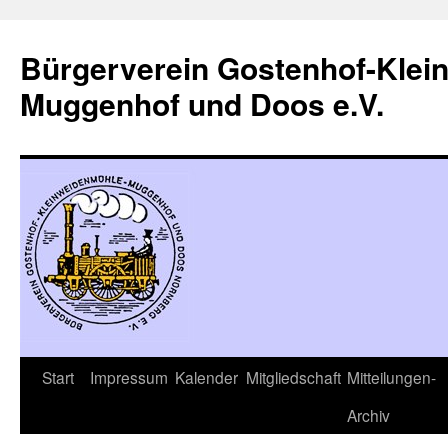
Zum
Inhalt
Bürgerverein Gostenhof-Klei
springen
Muggenhof und Doos e.V.
Start
Impressum
Kalender
Mitgliedschaft
Mitteilungen-
Archiv