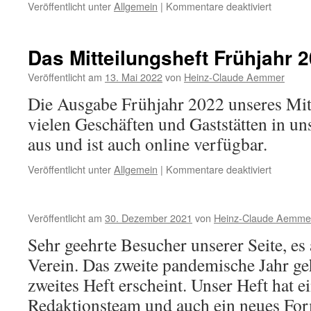
für
Veröffentlicht unter
Allgemein
|
Kommentare deaktiviert
Das
Mitteilun
Novembe
Das Mitteilungsheft Frühjahr 2
2022
ist
Veröffentlicht am
13. Mai 2022
von
Heinz-Claude Aemmer
da
Die Ausgabe Frühjahr 2022 unseres Mitt
vielen Geschäften und Gaststätten in u
aus und ist auch online verfügbar.
für
Veröffentlicht unter
Allgemein
|
Kommentare deaktiviert
Das
Mitteilun
Frühjahr
Veröffentlicht am
30. Dezember 2021
von
Heinz-Claude Aemme
2022
ist
Sehr geehrte Besucher unserer Seite, es
da
Verein. Das zweite pandemische Jahr ge
zweites Heft erscheint. Unser Heft hat e
Redaktionsteam und auch ein neues For