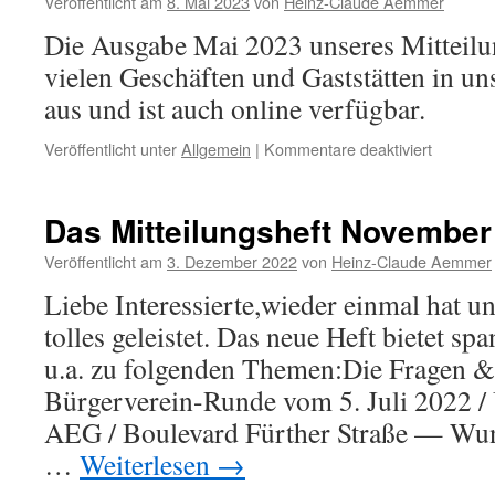
Veröffentlicht am
8. Mai 2023
von
Heinz-Claude Aemmer
von
Die Ausgabe Mai 2023 unseres Mitteilun
Gemeins
und
vielen Geschäften und Gaststätten in u
Kreativit
aus und ist auch online verfügbar.
für
Veröffentlicht unter
Allgemein
|
Kommentare deaktiviert
Das
Mitteilun
Mai
Das Mitteilungsheft November 
2023
ist
Veröffentlicht am
3. Dezember 2022
von
Heinz-Claude Aemmer
da
Liebe Interessierte,wieder einmal hat 
tolles geleistet. Das neue Heft bietet s
u.a. zu folgenden Themen:Die Fragen &
Bürgerverein-Runde vom 5. Juli 2022 / 
AEG / Boulevard Fürther Straße — Wun
…
Weiterlesen
→