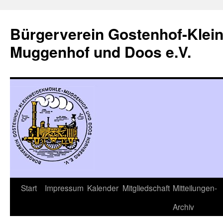
Zum
Inhalt
Bürgerverein Gostenhof-Klei
springen
Muggenhof und Doos e.V.
Start
Impressum
Kalender
Mitgliedschaft
Mitteilungen-
Archiv