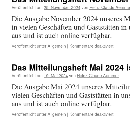
auf
–
Veröffentlicht am
25. November 2024
von
Heinz-Claude Aemme
Gostenh
Die Ausgabe November 2024 unseres Mit
bekomm
einen
in vielen Geschäften und Gaststätten in
Superblo
aus und ist auch online verfügbar.
für
Veröffentlicht unter
Allgemein
|
Kommentare deaktiviert
Das
Mitteilun
Novembe
Das Mitteilungsheft Mai 2024 i
2024
ist
Veröffentlicht am
19. Mai 2024
von
Heinz-Claude Aemmer
da
Die Ausgabe Mai 2024 unseres Mitteilun
vielen Geschäften und Gaststätten in u
aus und ist auch online verfügbar.
für
Veröffentlicht unter
Allgemein
|
Kommentare deaktiviert
Das
Mitteilun