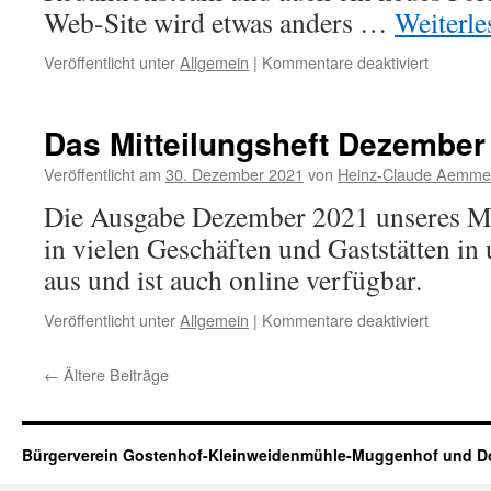
Web-Site wird etwas anders …
Weiterl
für
Veröffentlicht unter
Allgemein
|
Kommentare deaktiviert
Das Mitteilungsheft Dezember 
Veröffentlicht am
30. Dezember 2021
von
Heinz-Claude Aemme
Die Ausgabe Dezember 2021 unseres Mit
in vielen Geschäften und Gaststätten in
aus und ist auch online verfügbar.
für
Veröffentlicht unter
Allgemein
|
Kommentare deaktiviert
Das
Mitteilun
←
Ältere Beiträge
Dezembe
2021
ist
da
Bürgerverein Gostenhof-Kleinweidenmühle-Muggenhof und Do