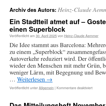
Heinz-Claude Aem
Archiv des Autors:
Ein Stadtteil atmet auf – Gos
einen Superblock
Veröffentlicht am
30. April 2025
von
Heinz-Claude Aemmer
Die Idee stammt aus Barcelona: Mehre
zu einem „Superblock“ zusammengefass
Autoverkehr reduziert wird. Der öffent
wieder den Menschen mit mehr Grün, b
weniger Lärm, mit Begegnung und Bew
…
Weiterlesen
→
für
Veröffentlicht unter
Allgemein
|
Kommentare deaktiviert
Ein
Stadtteil
atmet
Das Mitteilungsheft November 