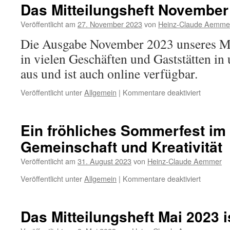
Mai
Das Mitteilungsheft November 
2024
ist
Veröffentlicht am
27. November 2023
von
Heinz-Claude Aemme
da
Die Ausgabe November 2023 unseres Mit
in vielen Geschäften und Gaststätten in
aus und ist auch online verfügbar.
für
Veröffentlicht unter
Allgemein
|
Kommentare deaktiviert
Das
Mitteilun
Novembe
Ein fröhliches Sommerfest im
2023
Gemeinschaft und Kreativität
ist
da
Veröffentlicht am
31. August 2023
von
Heinz-Claude Aemmer
für
Veröffentlicht unter
Allgemein
|
Kommentare deaktiviert
Ein
fröhliche
Sommerf
Das Mitteilungsheft Mai 2023 i
im
Zeichen